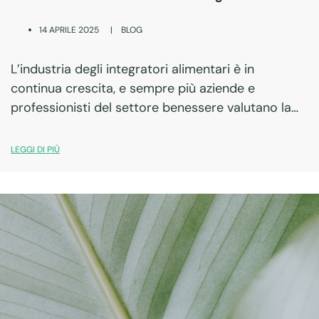
|
BLOG
14 APRILE 2025
L’industria degli integratori alimentari è in
continua crescita, e sempre più aziende e
professionisti del settore benessere valutano la
possibilità di creare una propria linea di prodotti.
Una delle prime decisioni da prendere è se optare
LEGGI DI PIÙ
per…