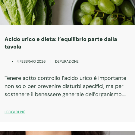
Acido urico e dieta: l’equilibrio parte dalla
tavola
|
DEPURAZIONE
4 FEBBRAIO 2026
Tenere sotto controllo l’acido urico è importante
non solo per prevenire disturbi specifici, ma per
sostenere il benessere generale dell’organismo,
soprattutto quando l’alimentazione cambia o
diventa più ricca.
LEGGI DI PIÙ