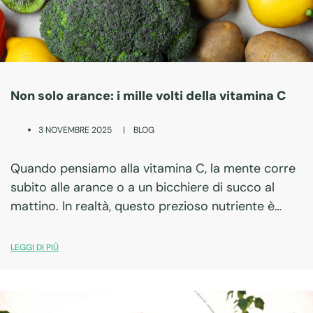
Non solo arance: i mille volti della vitamina C
|
BLOG
3 NOVEMBRE 2025
Quando pensiamo alla vitamina C, la mente corre
subito alle arance o a un bicchiere di succo al
mattino. In realtà, questo prezioso nutriente è
molto più di un semplice rimedio naturale contro il
raffreddore: è un…
LEGGI DI PIÙ