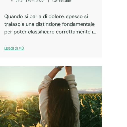
|
CATEGORIA
21 OTTOBRE 2022
Quando si parla di dolore, spesso si
tralascia una distinzione fondamentale
per poter classificare correttamente i
sintomi e trattarli in modo adeguato: la
distinzione tra dolore acuto e dolore
LEGGI DI PIÙ
cronico. Il dolore acuto: perché è
importante non…