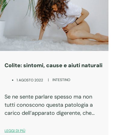
Colite: sintomi, cause e aiuti naturali
|
INTESTINO
1 AGOSTO 2022
Se ne sente parlare spesso ma non
tutti conoscono questa patologia a
carico dell’apparato digerente, che
colpisce circa il 20% della popolazione
adulta, con maggioranza tra le donne.
LEGGI DI PIÙ