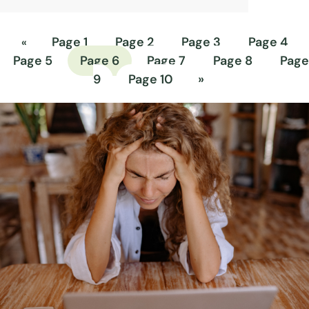
Le sue cause non sono ancora del tutto
chiare…
Page
1
Page
2
Page
3
Page
4
Page
5
Page
6
Page
7
Page
8
Page
9
Page
10
»