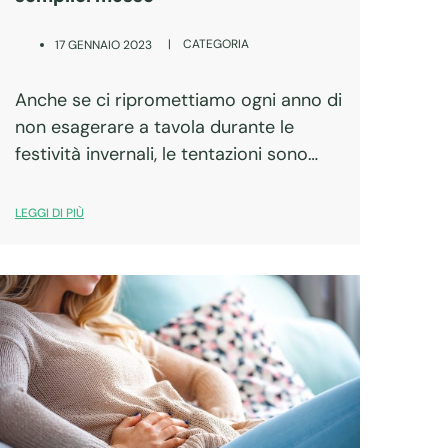
|
CATEGORIA
17 GENNAIO 2023
Anche se ci ripromettiamo ogni anno di
non esagerare a tavola durante le
festività invernali, le tentazioni sono
molte e – complice il clima più rilassato
e la lontananza dalla solita “routine” –
LEGGI DI PIÙ
resistere è davvero difficile.…