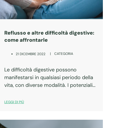
Reflusso e altre difficoltà digestive:
come affrontarle
|
CATEGORIA
21 DICEMBRE 2022
Le difficoltà digestive possono
manifestarsi in qualsiasi periodo della
vita, con diverse modalità. I potenziali
fattori scatenanti sono molti e
riconoscerli non è sempre semplice o
LEGGI DI PIÙ
immediato: lo stress, la cattiva
alimentazione, la mancanza di sonno,
l’abuso…