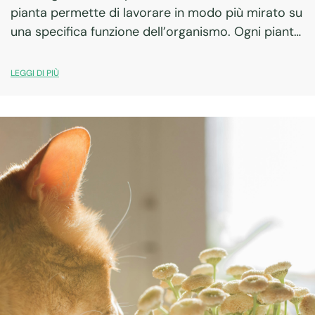
pianta permette di lavorare in modo più mirato su
una specifica funzione dell’organismo. Ogni pianta
officinale possiede un profilo unico di principi
attivi e una tradizione d’uso ben definita.…
LEGGI DI PIÙ