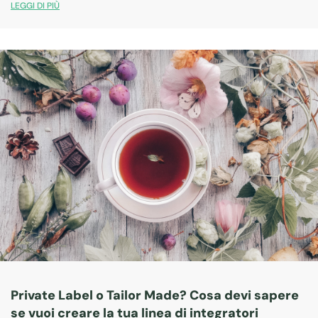
quotidiano e le abitudini di vita spesso poco
LEGGI DI PIÙ
salutari, il rischio di ipertensione o ipotensione…
Private Label o Tailor Made? Cosa devi sapere
se vuoi creare la tua linea di integratori