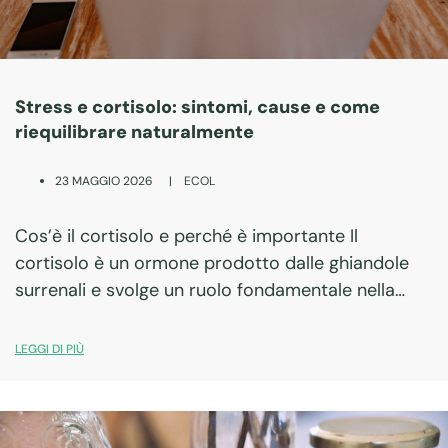
Stress e cortisolo: sintomi, cause e come
riequilibrare naturalmente
|
ECOL
23 MAGGIO 2026
Cos’è il cortisolo e perché è importante Il
cortisolo è un ormone prodotto dalle ghiandole
surrenali e svolge un ruolo fondamentale nella
risposta allo stress. In condizioni fisiologiche
segue un ritmo circadiano preciso: aumenta al
LEGGI DI PIÙ
mattino per…