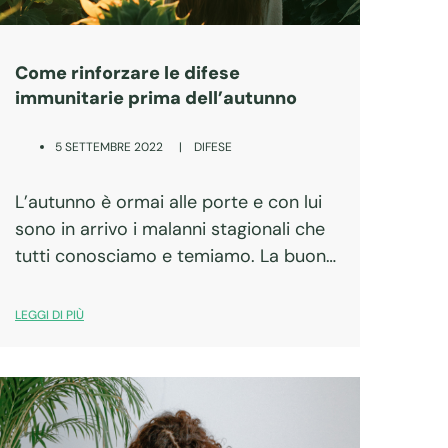
Come rinforzare le difese
immunitarie prima dell’autunno
|
DIFESE
5 SETTEMBRE 2022
L’autunno è ormai alle porte e con lui
sono in arrivo i malanni stagionali che
tutti conosciamo e temiamo. La buona
notizia è che possiamo giocare
d’anticipo, preparando il nostro
LEGGI DI PIÙ
sistema immunitario ad affrontare al
meglio la…