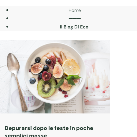
Home
───
Il Blog Di Ecol
Depurarsi dopo le feste in poche
semplici mosse