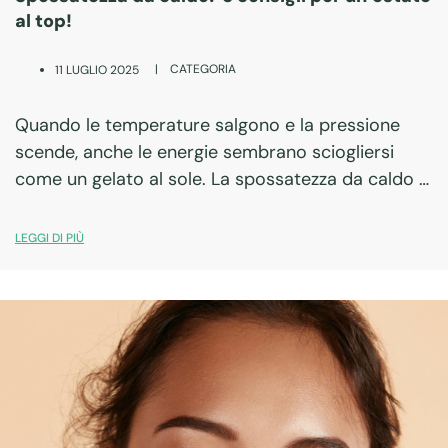
al top!
|
CATEGORIA
11 LUGLIO 2025
Quando le temperature salgono e la pressione
scende, anche le energie sembrano sciogliersi
come un gelato al sole. La spossatezza da caldo è
una condizione reale e fastidiosa: mal di testa,
stanchezza cronica, senso di svuotamento. Ma…
LEGGI DI PIÙ