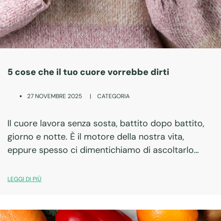
5 cose che il tuo cuore vorrebbe dirti
|
CATEGORIA
27 NOVEMBRE 2025
Il cuore lavora senza sosta, battito dopo battito,
giorno e notte. È il motore della nostra vita,
eppure spesso ci dimentichiamo di ascoltarlo
davvero. Se potesse parlare, ci ricorderebbe che
la sua salute dipende anche dalle nostre…
LEGGI DI PIÙ