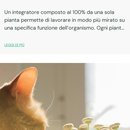
Un integratore composto al 100% da una sola
pianta permette di lavorare in modo più mirato su
una specifica funzione dell’organismo. Ogni pianta
officinale possiede un profilo unico di principi
attivi e una tradizione d’uso ben definita.…
LEGGI DI PIÙ