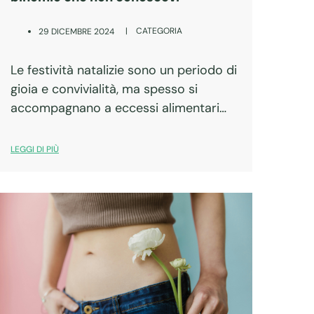
|
CATEGORIA
29 DICEMBRE 2024
Le festività natalizie sono un periodo di
gioia e convivialità, ma spesso si
accompagnano a eccessi alimentari
che possono avere ripercussioni sulla
salute. Tra i disturbi che possono
LEGGI DI PIÙ
insorgere dopo le abbuffate natalizie
c’è la candida, un’infezione…