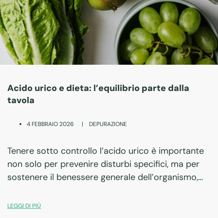
Acido urico e dieta: l’equilibrio parte dalla
tavola
|
DEPURAZIONE
4 FEBBRAIO 2026
Tenere sotto controllo l’acido urico è importante
non solo per prevenire disturbi specifici, ma per
sostenere il benessere generale dell’organismo,
soprattutto quando l’alimentazione cambia o
diventa più ricca.
LEGGI DI PIÙ