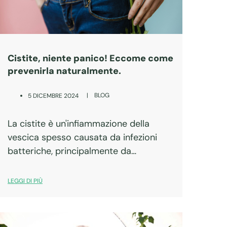
Cistite, niente panico! Eccome come
prevenirla naturalmente.
|
BLOG
5 DICEMBRE 2024
La cistite è un'infiammazione della
vescica spesso causata da infezioni
batteriche, principalmente da
Escherichia coli. È una condizione
comune, soprattutto nelle donne, a
LEGGI DI PIÙ
causa della vicinanza anatomica tra
uretra e retto e della brevità dell’uretra
stessa.