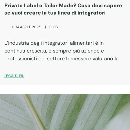
Private Label o Tailor Made? Cosa devi sapere
se vuoi creare la tua linea di integratori
|
BLOG
14 APRILE 2025
L’industria degli integratori alimentari è in
continua crescita, e sempre più aziende e
professionisti del settore benessere valutano la
possibilità di creare una propria linea di prodotti.
Una delle prime decisioni da prendere è se optare
LEGGI DI PIÙ
per…