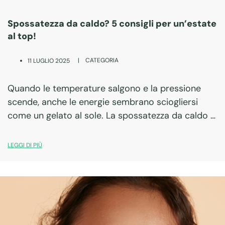
Spossatezza da caldo? 5 consigli per un’estate
al top!
|
CATEGORIA
11 LUGLIO 2025
Quando le temperature salgono e la pressione
scende, anche le energie sembrano sciogliersi
come un gelato al sole. La spossatezza da caldo è
una condizione reale e fastidiosa: mal di testa,
stanchezza cronica, senso di svuotamento. Ma…
LEGGI DI PIÙ