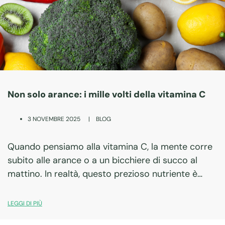
Non solo arance: i mille volti della vitamina C
|
BLOG
3 NOVEMBRE 2025
Quando pensiamo alla vitamina C, la mente corre
subito alle arance o a un bicchiere di succo al
mattino. In realtà, questo prezioso nutriente è
molto più di un semplice rimedio naturale contro il
raffreddore: è un…
LEGGI DI PIÙ