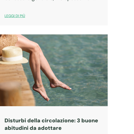
riflettiamo sul fatto che anche loro
seguono un ciclo di vita naturale, che
LEGGI DI PIÙ
ne determina la crescita, il riposo e…
Disturbi della circolazione: 3 buone
abitudini da adottare