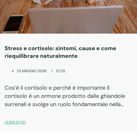
Stress e cortisolo: sintomi, cause e come
riequilibrare naturalmente
|
ECOL
23 MAGGIO 2026
Cos’è il cortisolo e perché è importante Il
cortisolo è un ormone prodotto dalle ghiandole
surrenali e svolge un ruolo fondamentale nella
risposta allo stress. In condizioni fisiologiche
segue un ritmo circadiano preciso: aumenta al
LEGGI DI PIÙ
mattino per…