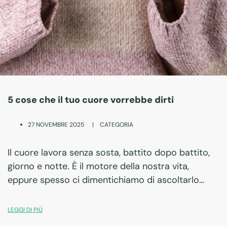
5 cose che il tuo cuore vorrebbe dirti
|
CATEGORIA
27 NOVEMBRE 2025
Il cuore lavora senza sosta, battito dopo battito,
giorno e notte. È il motore della nostra vita,
eppure spesso ci dimentichiamo di ascoltarlo
davvero. Se potesse parlare, ci ricorderebbe che
la sua salute dipende anche dalle nostre…
LEGGI DI PIÙ