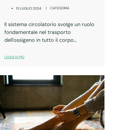
|
CATEGORIA
15 LUGLIO 2024
Il sistema circolatorio svolge un ruolo
fondamentale nel trasporto
dell'ossigeno in tutto il corpo
attraverso il sangue, oltre che
nell'eliminazione dell'anidride carbonica
LEGGI DI PIÙ
e dei rifiuti metabolici.