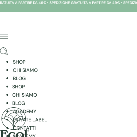
9€ • SPEDIZIONE GRATUITA A PARTIRE DA 49€ • SPEDIZIONE GRATUITA A PARTIR
Vai
al
contenuto
SHOP
CHI SIAMO
BLOG
SHOP
CHI SIAMO
BLOG
ACADEMY
PRIVATE LABEL
CONTATTI
ACADEMY