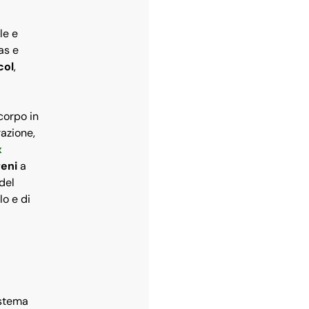
le e
as e
col
,
 corpo in
razione,
x
reni
a
 del
lo e di
sistema