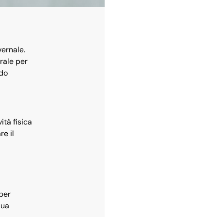
vernale.
rale per
odo
ità fisica
re il
 per
qua