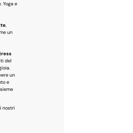
. Yoga e
tte
,
ome un
tress
ti del
ioia.
vere un
nto e
insieme
i nostri