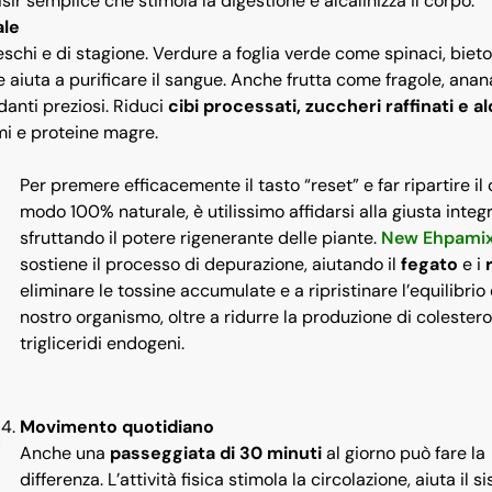
sir semplice che stimola la digestione e alcalinizza il corpo.
ale
reschi e di stagione. Verdure a foglia verde come spinaci, bieto
che aiuta a purificare il sangue. Anche frutta come fragole, anan
anti preziosi. Riduci
cibi processati, zuccheri raffinati e al
umi e proteine magre.
Per premere efficacemente il tasto “reset” e far ripartire il
modo 100% naturale, è utilissimo affidarsi alla giusta integ
sfruttando il potere rigenerante delle piante.
New Ehpami
sostiene il processo di depurazione, aiutando il
fegato
e i
eliminare le tossine accumulate e a ripristinare l’equilibrio
nostro organismo, oltre a ridurre la produzione di colestero
trigliceridi endogeni.
Movimento quotidiano
Anche una
passeggiata di 30 minuti
al giorno può fare la
differenza. L’attività fisica stimola la circolazione, aiuta il 