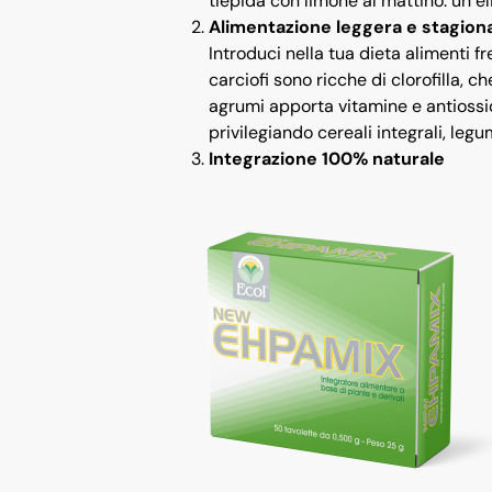
tiepida con limone al mattino: un eli
Alimentazione leggera e stagion
Introduci nella tua dieta alimenti f
carciofi sono ricche di clorofilla, 
agrumi apporta vitamine e antiossid
privilegiando cereali integrali, leg
Integrazione 100% naturale