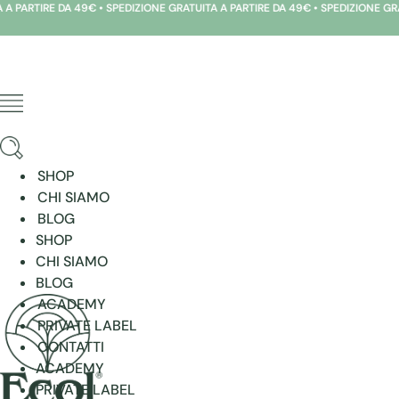
DA 49€ • SPEDIZIONE GRATUITA A PARTIRE DA 49€ • SPEDIZIONE GRATUITA A PAR
Vai
al
contenuto
SHOP
CHI SIAMO
BLOG
SHOP
CHI SIAMO
BLOG
ACADEMY
PRIVATE LABEL
CONTATTI
ACADEMY
PRIVATE LABEL