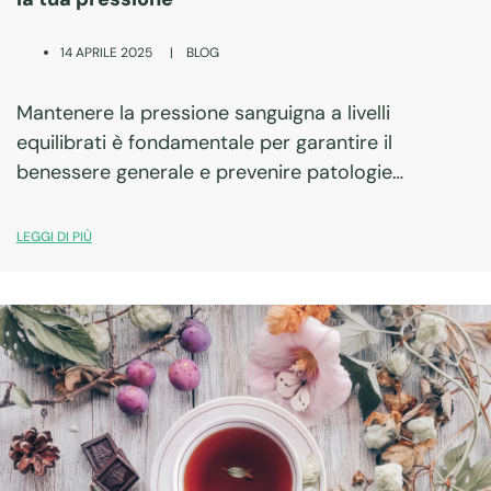
|
BLOG
14 APRILE 2025
Mantenere la pressione sanguigna a livelli
equilibrati è fondamentale per garantire il
benessere generale e prevenire patologie
cardiovascolari. Con l’aumento dello stress
quotidiano e le abitudini di vita spesso poco
LEGGI DI PIÙ
salutari, il rischio di ipertensione o ipotensione…