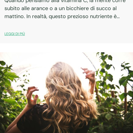
Quando pensiamo alla vitamina C, la mente corre
subito alle arance o a un bicchiere di succo al
mattino. In realtà, questo prezioso nutriente è
molto più di un semplice rimedio naturale contro il
raffreddore: è un…
LEGGI DI PIÙ