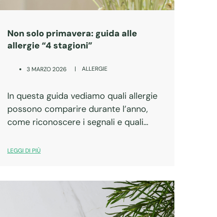
Non solo primavera: guida alle
allergie “4 stagioni”
|
ALLERGIE
3 MARZO 2026
In questa guida vediamo quali allergie
possono comparire durante l’anno,
come riconoscere i segnali e quali
strategie pratiche (anche naturali)
possono aiutarti a vivere meglio.
LEGGI DI PIÙ