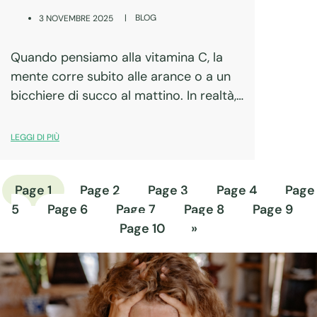
|
BLOG
3 NOVEMBRE 2025
Quando pensiamo alla vitamina C, la
mente corre subito alle arance o a un
bicchiere di succo al mattino. In realtà,
questo prezioso nutriente è molto più
di un semplice rimedio naturale contro
LEGGI DI PIÙ
il raffreddore: è un…
Page
1
Page
2
Page
3
Page
4
Page
5
Page
6
Page
7
Page
8
Page
9
Page
10
»