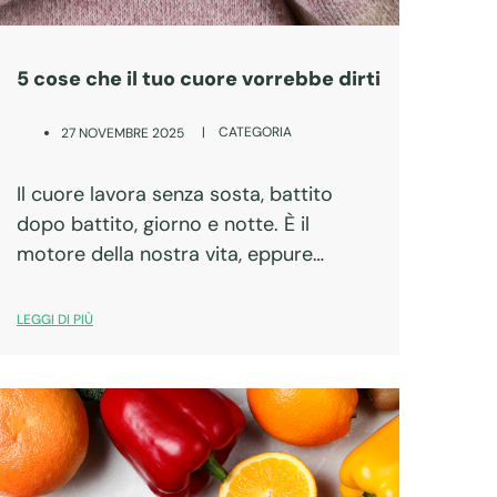
5 cose che il tuo cuore vorrebbe dirti
|
CATEGORIA
27 NOVEMBRE 2025
Il cuore lavora senza sosta, battito
dopo battito, giorno e notte. È il
motore della nostra vita, eppure
spesso ci dimentichiamo di ascoltarlo
davvero. Se potesse parlare, ci
LEGGI DI PIÙ
ricorderebbe che la sua salute dipende
anche dalle nostre…