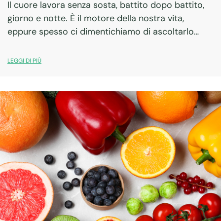
Il cuore lavora senza sosta, battito dopo battito,
giorno e notte. È il motore della nostra vita,
eppure spesso ci dimentichiamo di ascoltarlo
davvero. Se potesse parlare, ci ricorderebbe che
la sua salute dipende anche dalle nostre…
LEGGI DI PIÙ