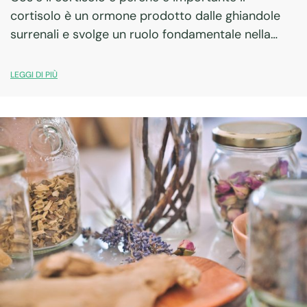
cortisolo è un ormone prodotto dalle ghiandole
surrenali e svolge un ruolo fondamentale nella
risposta allo stress. In condizioni fisiologiche
segue un ritmo circadiano preciso: aumenta al
LEGGI DI PIÙ
mattino per…