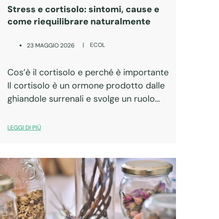
Stress e cortisolo: sintomi, cause e
come riequilibrare naturalmente
|
ECOL
23 MAGGIO 2026
Cos’è il cortisolo e perché è importante
Il cortisolo è un ormone prodotto dalle
ghiandole surrenali e svolge un ruolo
fondamentale nella risposta allo stress.
In condizioni fisiologiche segue un ritmo
LEGGI DI PIÙ
circadiano preciso: aumenta al mattino
per…