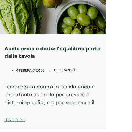
Acido urico e dieta: l’equilibrio parte
dalla tavola
|
DEPURAZIONE
4 FEBBRAIO 2026
Tenere sotto controllo l’acido urico è
importante non solo per prevenire
disturbi specifici, ma per sostenere il
benessere generale dell’organismo,
soprattutto quando l’alimentazione
LEGGI DI PIÙ
cambia o diventa più ricca.