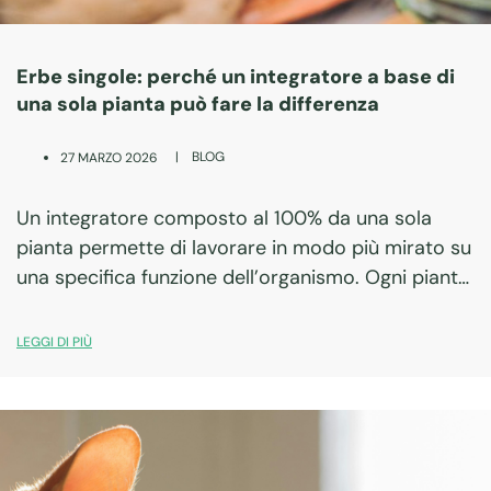
Erbe singole: perché un integratore a base di
una sola pianta può fare la differenza
|
BLOG
27 MARZO 2026
Un integratore composto al 100% da una sola
pianta permette di lavorare in modo più mirato su
una specifica funzione dell’organismo. Ogni pianta
officinale possiede un profilo unico di principi
attivi e una tradizione d’uso ben definita.…
LEGGI DI PIÙ