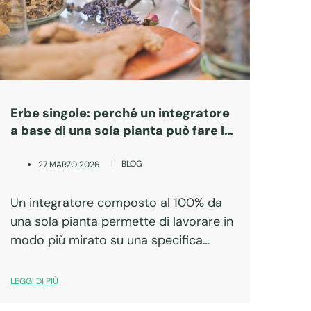
Erbe singole: perché un integratore
a base di una sola pianta può fare la
differenza
|
BLOG
27 MARZO 2026
Un integratore composto al 100% da
una sola pianta permette di lavorare in
modo più mirato su una specifica
funzione dell’organismo. Ogni pianta
officinale possiede un profilo unico di
LEGGI DI PIÙ
principi attivi e una tradizione d’uso ben