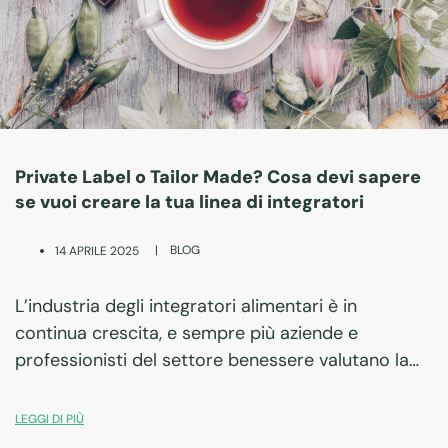
Private Label o Tailor Made? Cosa devi sapere
se vuoi creare la tua linea di integratori
|
BLOG
14 APRILE 2025
L’industria degli integratori alimentari è in
continua crescita, e sempre più aziende e
professionisti del settore benessere valutano la
possibilità di creare una propria linea di prodotti.
Una delle prime decisioni da prendere è se optare
LEGGI DI PIÙ
per…