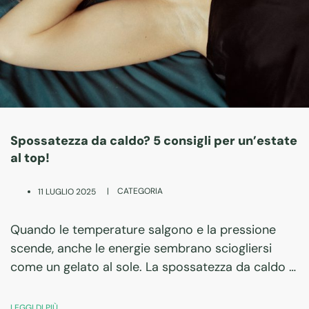
Spossatezza da caldo? 5 consigli per un’estate
al top!
|
CATEGORIA
11 LUGLIO 2025
Quando le temperature salgono e la pressione
scende, anche le energie sembrano sciogliersi
come un gelato al sole. La spossatezza da caldo è
una condizione reale e fastidiosa: mal di testa,
stanchezza cronica, senso di svuotamento. Ma…
LEGGI DI PIÙ