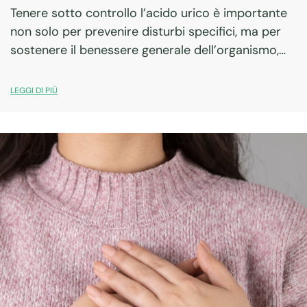
Tenere sotto controllo l’acido urico è importante
non solo per prevenire disturbi specifici, ma per
sostenere il benessere generale dell’organismo,
soprattutto quando l’alimentazione cambia o
diventa più ricca.
LEGGI DI PIÙ