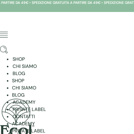
9€ • SPEDIZIONE GRATUITA A PARTIRE DA 49€ • SPEDIZIONE GRATUITA A PARTIRE
Vai
al
contenuto
SHOP
CHI SIAMO
BLOG
SHOP
CHI SIAMO
BLOG
ACADEMY
PRIVATE LABEL
CONTATTI
ACADEMY
PRIVATE LABEL