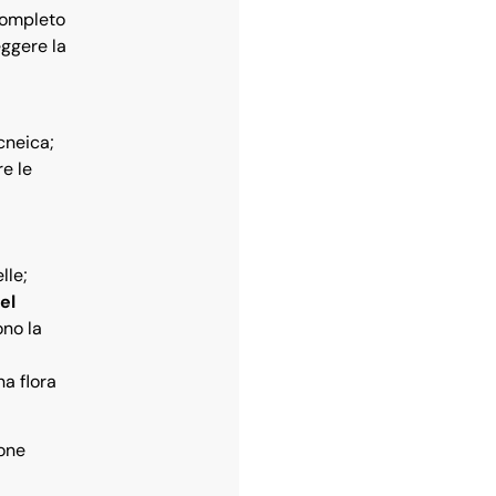
completo
eggere la
acneica;
re le
lle;
el
ono la
a flora
done