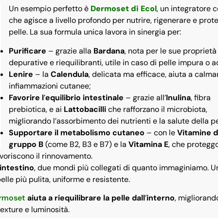
Un esempio perfetto è
Dermoset di Ecol
, un integratore 
che agisce a livello profondo per nutrire, rigenerare e prot
pelle. La sua formula unica lavora in sinergia per:
Purificare
– grazie alla
Bardana
, nota per le sue proprietà
depurative e riequilibranti, utile in caso di pelle impura o 
Lenire
– la
Calendula
, delicata ma efficace, aiuta a calma
infiammazioni cutanee;
Favorire l
’
equilibrio intestinale
– grazie all’
Inulina
, fibra
prebiotica, e ai
Lattobacilli
che rafforzano il microbiota,
migliorando l’assorbimento dei nutrienti e la salute della pe
Supportare il metabolismo cutaneo
– con le
Vitamine d
gruppo B
(come B2, B3 e B7) e la
Vitamina E
, che protegg
avoriscono il rinnovamento.
intestino
, due mondi più collegati di quanto immaginiamo. Un
 pelle più pulita, uniforme e resistente.
rmoset
aiuta a riequilibrare la pelle dall
’
interno
, miglioran
texture e luminosità.