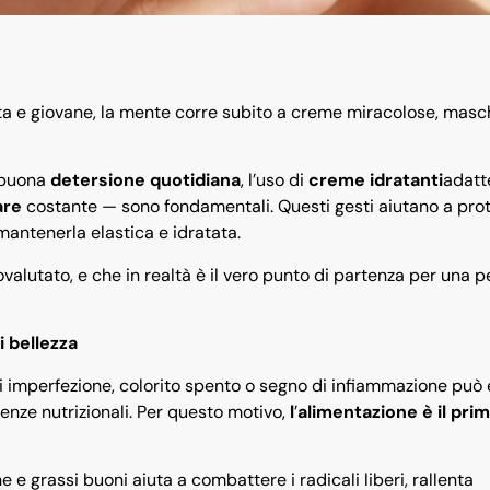
ata e giovane, la mente corre subito a creme miracolose, masc
a buona
detersione quotidiana
, l’uso di
creme idratanti
adatt
are
costante — sono fondamentali. Questi gesti aiutano a pro
 mantenerla elastica e idratata.
alutato, e che in realtà è il vero punto di partenza per una p
i bellezza
ni imperfezione, colorito spento o segno di infiammazione può 
renze nutrizionali. Per questo motivo,
l
’
alimentazione è il pri
ne e grassi buoni aiuta a combattere i radicali liberi, rallenta