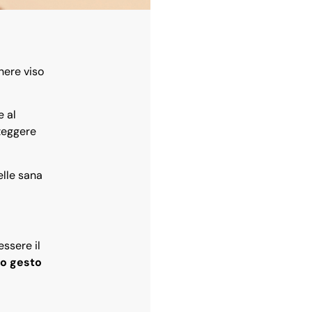
here viso
e al
teggere
elle sana
essere il
mo gesto