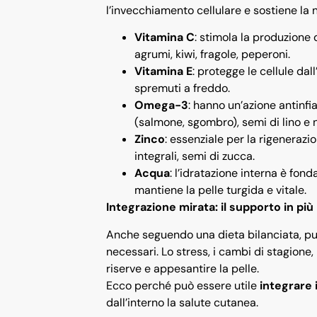
l’invecchiamento cellulare e sostiene la n
Vitamina C
: stimola la produzione d
agrumi, kiwi, fragole, peperoni.
Vitamina E
: protegge le cellule dal
spremuti a freddo.
Omega-3
: hanno un’azione antinf
(salmone, sgombro), semi di lino e n
Zinco
: essenziale per la rigenerazi
integrali, semi di zucca.
Acqua
: l’idratazione interna è fon
mantiene la pelle turgida e vitale.
Integrazione mirata: il supporto in più 
Anche seguendo una dieta bilanciata, può 
necessari. Lo stress, i cambi di stagione
riserve e appesantire la pelle.
Ecco perché può essere utile
integrare
dall’interno la salute cutanea.