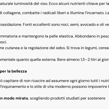
aturale luminosità del viso. Ecco alcuni nutrienti chiave per la
i collagene, combatte i radicali liberi e illumina l’incarnato. La
l’ossidazione. Fonti eccellenti sono noci, semi, avocado e oli ve
iammatoria e mantengono la pelle elastica. Abbondano in pesc
oci.
one cutanea e la regolazione del sebo. Si trova in legumi, cerea
damentale quanto quella esterna. Bere almeno 1,5–2 litri al gio
per la bellezza
capitare di non riuscire ad assumere ogni giorno tutti i nutr
, l’inquinamento e lo stile di vita moderno possono impoverire 
 in modo mirato
, scegliendo prodotti studiati per sostenere