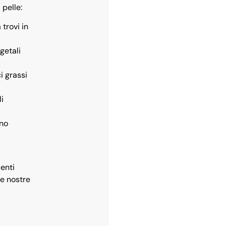
 pelle:
 trovi in
getali
i grassi
li
rno
ienti
le nostre