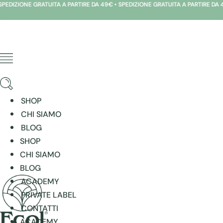
 A PARTIRE DA 49€ • SPEDIZIONE GRATUITA A PARTIRE DA 49€ • SPEDIZIONE GRA
Vai
al
contenuto
SHOP
CHI SIAMO
BLOG
SHOP
CHI SIAMO
BLOG
ACADEMY
PRIVATE LABEL
CONTATTI
ACADEMY