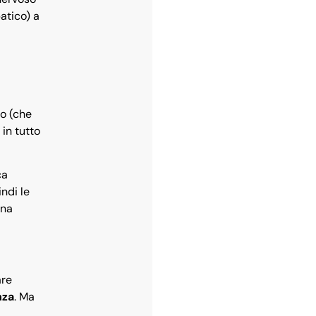
atico) a
co (che
 in tutto
ca
ndi le
una
are
nza
. Ma