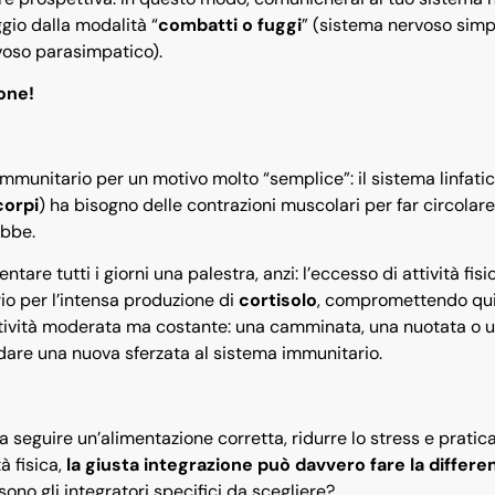
gio dalla modalità “
combatti o fuggi
” (sistema nervoso simp
voso parasimpatico).
one!
a immunitario per un motivo molto “semplice”: il sistema linfati
corpi
) ha bisogno delle contrazioni muscolari per far circolare
ebbe.
are tutti i giorni una palestra, anzi: l’eccesso di attività fisi
io per l’intensa produzione di
cortisolo
, compromettendo qui
attività moderata ma costante: una camminata, una nuotata o 
dare una nuova sferzata al sistema immunitario.
 a seguire un’alimentazione corretta, ridurre lo stress e pratic
tà fisica,
la giusta integrazione può davvero fare la differe
sono gli integratori specifici da scegliere?