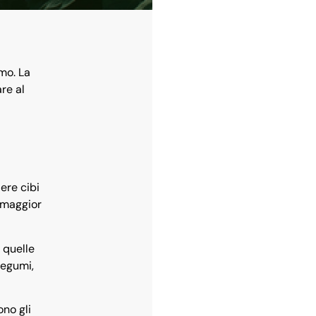
mo. La
re al
iere cibi
a maggior
 quelle
legumi,
ono gli