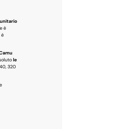
unitario
e è
 è
Camu
ssoluto
le
340, 320
e