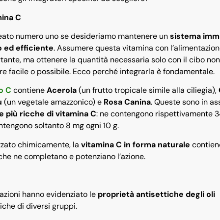
mina C
lleato numero uno se desideriamo mantenere un
sistema imm
o ed efficiente
. Assumere questa vitamina con l’alimentazion
tante, ma ottenere la quantità necessaria solo con il cibo non
e facile o possibile. Ecco perché integrarla è fondamentale.
o C
contiene
Acerola
(un frutto tropicale simile alla ciliegia),
u
(un vegetale amazzonico) e
Rosa Canina
. Queste sono in a
e più ricche di vitamina C
: ne contengono rispettivamente 
ontengono soltanto 8 mg ogni 10 g.
izzato chimicamente, la
vitamina C in forma naturale
contien
 che ne completano e potenziano l’azione.
azioni hanno evidenziato le
proprietà antisettiche degli oli
iche di diversi gruppi.