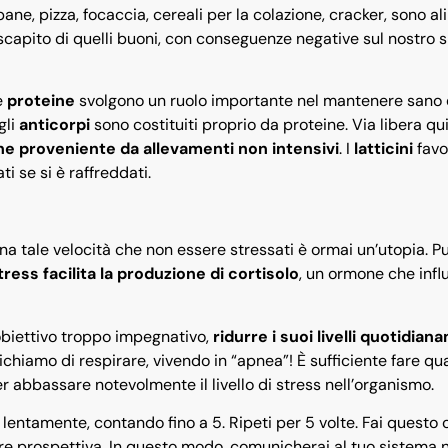
 pane, pizza, focaccia, cereali per la colazione, cracker, sono a
iscapito di quelli buoni, con conseguenze negative sul nostro 
e
proteine
svolgono un ruolo importante nel mantenere sano
gli
anticorpi
sono costituiti proprio da proteine. Via libera qu
ne proveniente da allevamenti non intensivi
. I
latticini
favo
i se si è raffreddati.
na tale velocità che non essere stressati è ormai un’utopia. 
tress facilita la produzione di cortisolo
, un ormone che infl
 obiettivo troppo impegnativo,
ridurre i suoi livelli quotidia
chiamo di respirare, vivendo in “apnea”! È sufficiente fare qu
r abbassare notevolmente il livello di stress nell’organismo.
 lentamente, contando fino a 5. Ripeti per 5 volte. Fai questo 
are prospettiva. In questo modo, comunicherai al tuo sistema 