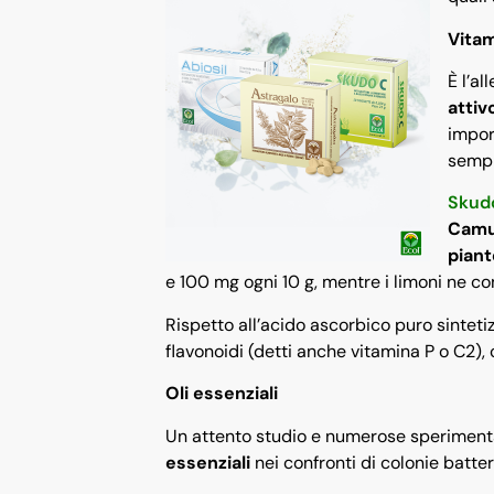
Vita
È l’a
attiv
impor
sempr
Skud
Cam
piant
e 100 mg ogni 10 g, mentre i limoni ne c
Rispetto all’acido ascorbico puro sintet
flavonoidi (detti anche vitamina P o C2),
Oli essenziali
Un attento studio e numerose speriment
essenziali
nei confronti di colonie batter