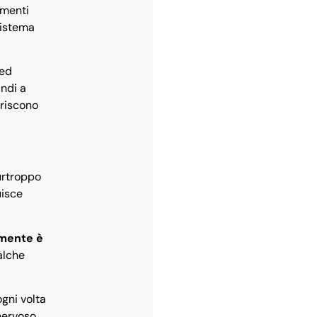
limenti
sistema
 ed
indi a
riscono
Purtroppo
uisce
namente è
alche
ogni volta
nervoso