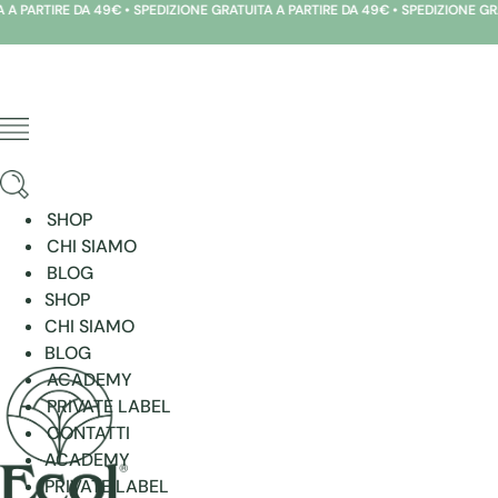
A 49€ • SPEDIZIONE GRATUITA A PARTIRE DA 49€ • SPEDIZIONE GRATUITA A PAR
Vai
al
contenuto
SHOP
CHI SIAMO
BLOG
SHOP
CHI SIAMO
BLOG
ACADEMY
PRIVATE LABEL
CONTATTI
ACADEMY
PRIVATE LABEL