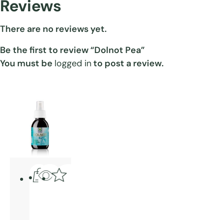
Reviews
There are no reviews yet.
Be the first to review “Dolnot Pea”
You must be
logged in
to post a review.
This
product
Quick
Aggiungi
has
View
alla lista
multiple
dei