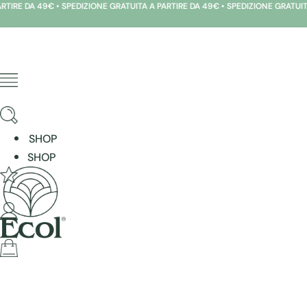
DA 49€ • SPEDIZIONE GRATUITA A PARTIRE DA 49€ • SPEDIZIONE GRATUITA A PA
Skip
to
content
SHOP
SHOP