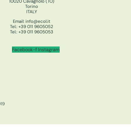
10020 Cavagnolo (TO)
Torino
ITALY
Email:
info@ecol.it
Tel.:
+39 011 9605052
Tel.:
+39 011 9605053
Facebook-f
Instagram
019