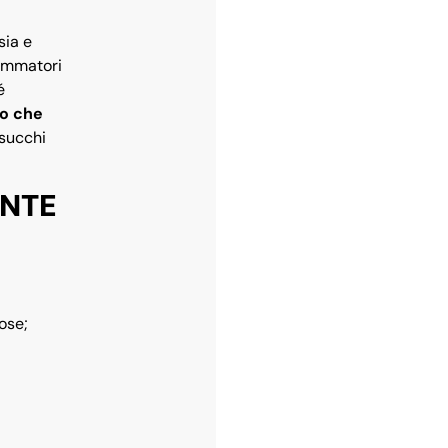
sia e
iammatori
é
lo che
succhi
ENTE
ose;