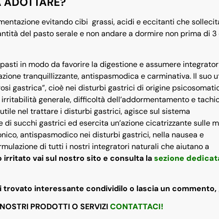
A ADOTTARE?
imentazione evitando cibi grassi, acidi e eccitanti che sollecit
antità del pasto serale e non andare a dormire non prima di 3 
pasti in modo da favorire la digestione e assumere integratori
zione tranquillizzante, antispasmodica e carminativa. Il suo ut
si gastrica”, cioè nei disturbi gastrici di origine psicosomatic
rritabilità generale, difficoltà dell’addormentamento e tachi
utile nel trattare i disturbi gastrici, agisce sul sistema
 di succhi gastrici ed esercita un’azione cicatrizzante sulle 
co, antispasmodico nei disturbi gastrici, nella nausea e
mulazione di tutti i nostri integratori naturali che aiutano a
rritato vai sul nostro sito e consulta la
sezione dedica
hai trovato interessante condividilo o lascia un commento, 
 NOSTRI PRODOTTI O SERVIZI
CONTATTACI!