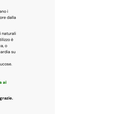
ano i
ore dalla
 naturali
ilizzo è
a, o
cardia su
mucose.
ta
ai
grazie.