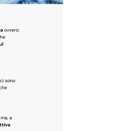
ia
ovvero:
che
ul
ici sono
lche
 ma, a
ttiva