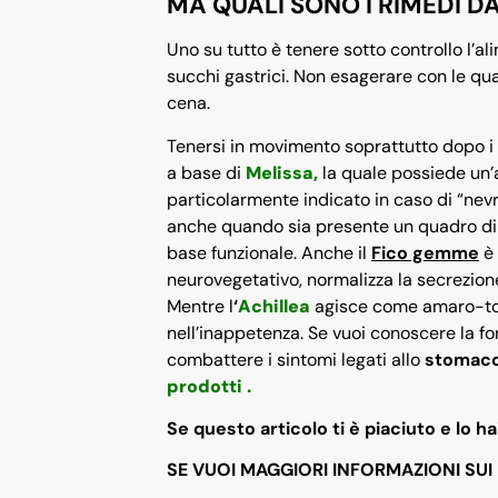
MA QUALI SONO I RIMEDI D
Uno su tutto è tenere sotto controllo l’al
succhi gastrici. Non esagerare con le qu
cena.
Tenersi in movimento soprattutto dopo i 
a base di
Melissa,
la quale possiede un’a
particolarmente indicato in caso di “nevro
anche quando sia presente un quadro di i
base funzionale. Anche il
Fico gemme
è 
neurovegetativo, normalizza la secrezione
Mentre l
‘
Achillea
agisce come amaro-toni
nell’inappetenza. Se vuoi conoscere la for
combattere i sintomi legati allo
stomaco i
prodotti .
Se questo articolo ti è piaciuto e lo 
SE VUOI MAGGIORI INFORMAZIONI SUI