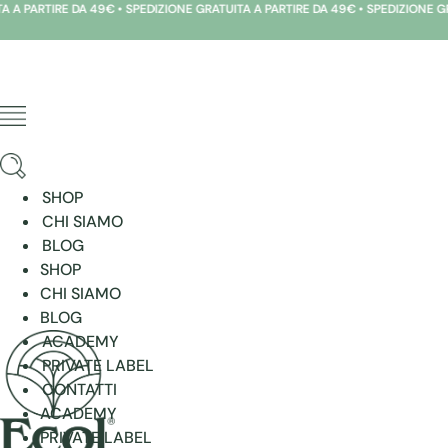
A 49€ • SPEDIZIONE GRATUITA A PARTIRE DA 49€ • SPEDIZIONE GRATUITA A PART
Vai
al
contenuto
SHOP
CHI SIAMO
BLOG
SHOP
CHI SIAMO
BLOG
ACADEMY
PRIVATE LABEL
CONTATTI
ACADEMY
PRIVATE LABEL