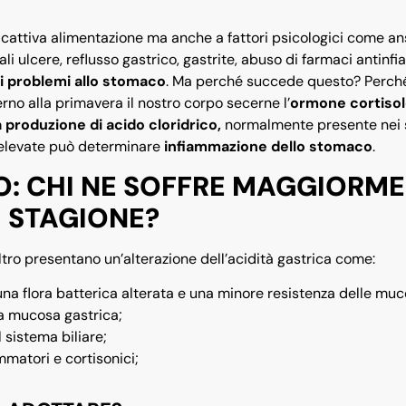
attiva alimentazione ma anche a fattori psicologici come an
li ulcere, reflusso gastrico, gastrite, abuso di farmaci antinf
i problemi allo stomaco
. Ma perché succede questo? Perch
erno alla primavera il nostro corpo secerne l’
ormone cortiso
produzione di acido cloridrico,
normalmente presente nei 
à elevate può determinare
infiammazione dello stomaco
.
: CHI NE SOFFRE MAGGIORM
I STAGIONE?
ltro presentano un’alterazione dell’acidità gastrica come:
 una flora batterica alterata e una minore resistenza delle muc
la mucosa gastrica;
 sistema biliare;
matori e cortisonici;