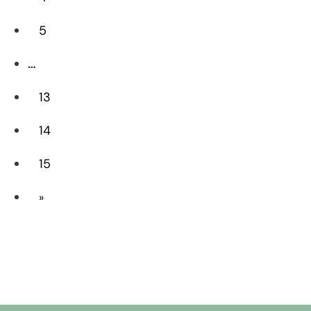
scelte
5
nella
pagina
…
del
prodotto
13
14
15