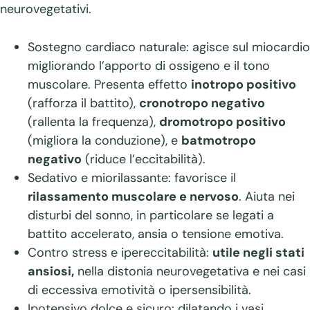
neurovegetativi.
Sostegno cardiaco naturale: agisce sul miocardio
migliorando l’apporto di ossigeno e il tono
muscolare. Presenta effetto
inotropo positivo
(rafforza il battito),
cronotropo negativo
(rallenta la frequenza),
dromotropo positivo
(migliora la conduzione), e
batmotropo
negativo
(riduce l’eccitabilità).
Sedativo e miorilassante: favorisce il
rilassamento muscolare e nervoso
. Aiuta nei
disturbi del sonno, in particolare se legati a
battito accelerato, ansia o tensione emotiva.
Contro stress e ipereccitabilità:
utile negli stati
ansiosi,
nella distonia neurovegetativa e nei casi
di eccessiva emotività o ipersensibilità.
Ipotensivo dolce e sicuro: dilatando i vasi