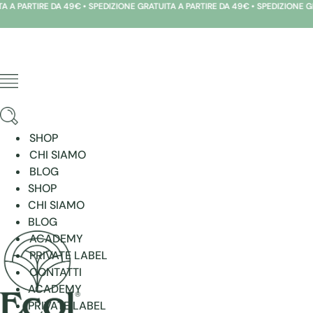
RE DA 49€ • SPEDIZIONE GRATUITA A PARTIRE DA 49€ • SPEDIZIONE GRATUITA A
Vai
al
contenuto
SHOP
CHI SIAMO
BLOG
SHOP
CHI SIAMO
BLOG
ACADEMY
PRIVATE LABEL
CONTATTI
ACADEMY
PRIVATE LABEL