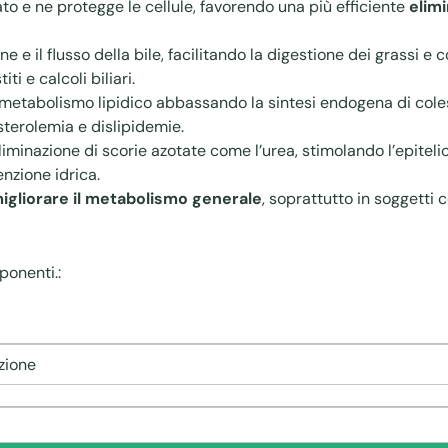
ato e ne protegge le cellule, favorendo una più efficiente
elim
e il flusso della bile, facilitando la digestione dei grassi e 
iti e calcoli biliari.
 metabolismo lipidico abbassando la sintesi endogena di colest
sterolemia e dislipidemie.
’eliminazione di scorie azotate come l’urea, stimolando l’epite
enzione idrica.
igliorare il metabolismo generale
, soprattutto in soggetti
ponenti.: