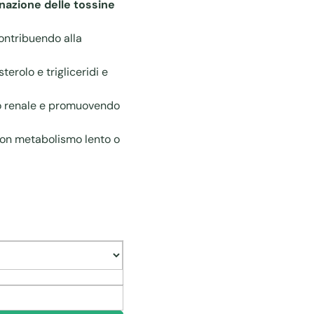
inazione delle tossine
contribuendo alla
erolo e trigliceridi e
lio renale e promuovendo
 con metabolismo lento o