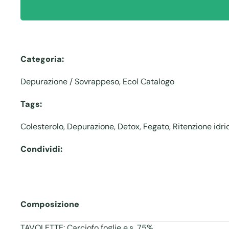
Categoria:
Depurazione / Sovrappeso
,
Ecol Catalogo
Tags:
Colesterolo
,
Depurazione
,
Detox
,
Fegato
,
Ritenzione idri
Condividi:
Composizione
TAVOLETTE: Carciofo foglie e.s. 75%