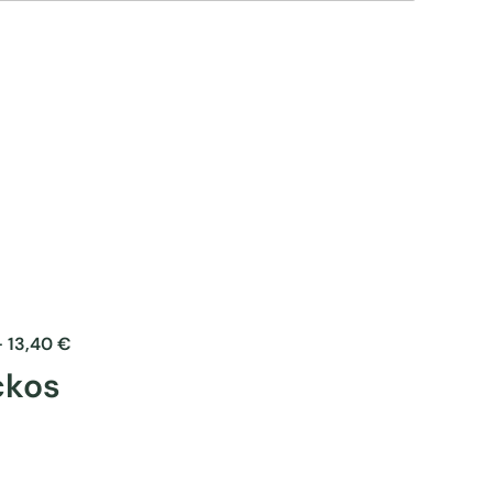
–
13,40
€
ckos
Questo
prodotto
ha