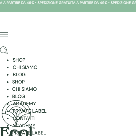
E DA 49€ • SPEDIZIONE GRATUITA A PARTIRE DA 49€ • SPEDIZIONE GRATUITA A 
Vai
al
contenuto
SHOP
CHI SIAMO
BLOG
SHOP
CHI SIAMO
BLOG
ACADEMY
PRIVATE LABEL
CONTATTI
ACADEMY
PRIVATE LABEL