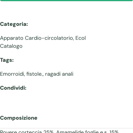
Categoria:
Apparato Cardio-circolatorio
,
Ecol
Catalogo
Tags:
Emorroidi
,
fistole.
,
ragadi anali
Condividi:
Composizione
Rovere corteccia 25%, Amamelide foglie e.s. 15%,