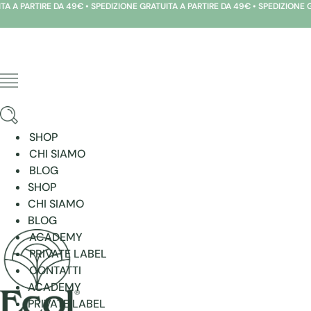
IRE DA 49€ • SPEDIZIONE GRATUITA A PARTIRE DA 49€ • SPEDIZIONE GRATUITA 
Vai
al
contenuto
SHOP
CHI SIAMO
BLOG
SHOP
CHI SIAMO
BLOG
ACADEMY
PRIVATE LABEL
CONTATTI
ACADEMY
PRIVATE LABEL