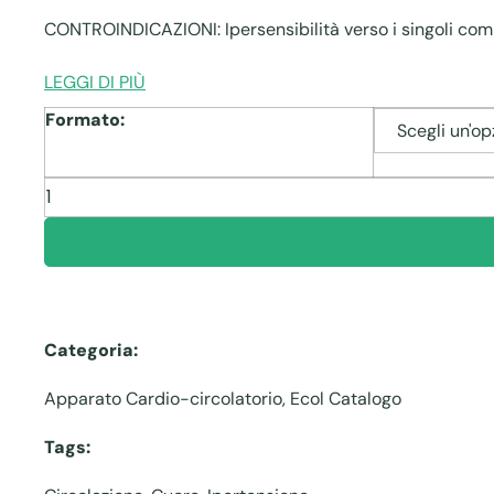
CONTROINDICAZIONI: Ipersensibilità verso i singoli com
LEGGI DI PIÙ
Formato:
Aglio
e
Biancospino
quantità
Categoria:
Apparato Cardio-circolatorio
,
Ecol Catalogo
Tags: