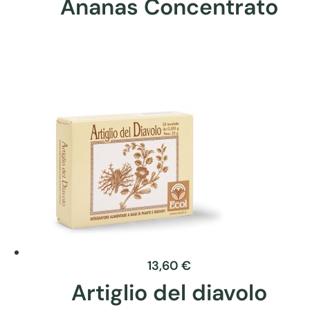
Ananas Concentrato
Questo
prodotto
ha
più
varianti.
Le
opzioni
possono
essere
scelte
nella
pagina
del
13,60
€
prodotto
Artiglio del diavolo