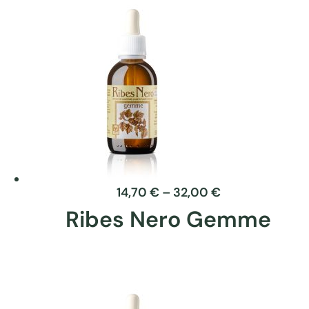
ha
più
varianti.
Le
opzioni
possono
essere
scelte
nella
pagina
del
14,70
€
–
32,00
€
prodotto
Ribes Nero Gemme
Questo
prodotto
ha
più