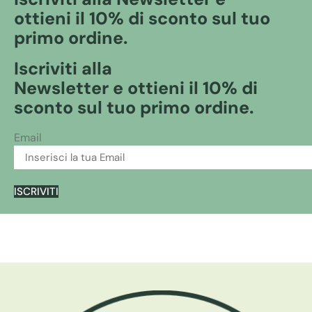
ottieni il 10% di sconto sul tuo
primo ordine.
Iscriviti alla
Newsletter e ottieni il 10% di
sconto sul tuo primo ordine.
Email
ISCRIVITI