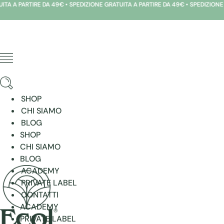
TIRE DA 49€ • SPEDIZIONE GRATUITA A PARTIRE DA 49€ • SPEDIZIONE GRATUITA
Vai
al
contenuto
SHOP
CHI SIAMO
BLOG
SHOP
CHI SIAMO
BLOG
ACADEMY
PRIVATE LABEL
CONTATTI
ACADEMY
PRIVATE LABEL