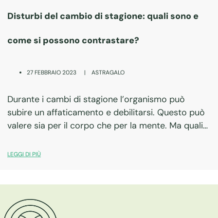
Disturbi del cambio di stagione: quali sono e
come si possono contrastare?
|
ASTRAGALO
27 FEBBRAIO 2023
Durante i cambi di stagione l’organismo può
subire un affaticamento e debilitarsi. Questo può
valere sia per il corpo che per la mente. Ma quali
sono i disturbi più comuni? E come si può
affrontare questo periodo?…
LEGGI DI PIÙ