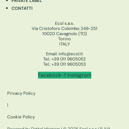
PRIVATE LABEL
CONTATTI
Ecol s.a.s.
Via Cristoforo Colombo 249-251
10020 Cavagnolo (TO)
Torino
ITALY
Email:
info@ecol.it
Tel.:
+39 011 9605052
Tel.:
+39 011 9605053
Facebook-f
Instagram
Privacy Policy
|
Cookie Policy
Powered by Digital Ideators
| © 2025 Ecol s.a.s | P. IVA